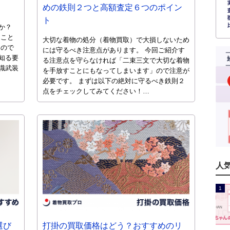
めの鉄則２つと高額査定６つのポイン
ト
か？
うこと
大切な着物の処分（着物買取）で大損しないため
もので
には守るべき注意点があります。 今回ご紹介す
知る要
る注意点を守らなければ「二束三文で大切な着物
識武装
を手放すことにもなってしまいます」ので注意が
必要です。 まずは以下の絶対に守るべき鉄則２
点をチェックしてみてください！…
人
選び
打掛の買取価格はどう？おすすめのリ