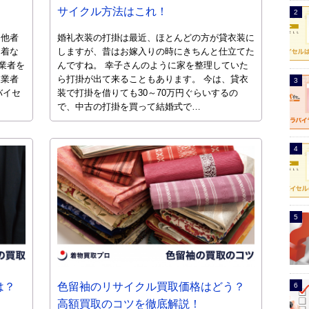
サイクル方法はこれ！
「他者
婚礼衣装の打掛は最近、ほとんどの方が貸衣装に
物着な
しますが、昔はお嫁入りの時にきちんと仕立てた
業者を
んですね。 幸子さんのように家を整理していた
取業者
ら打掛が出て来ることもあります。 今は、貸衣
バイセ
装で打掛を借りても30～70万円ぐらいするの
で、中古の打掛を買って結婚式で…
は？
色留袖のリサイクル買取価格はどう？
高額買取のコツを徹底解説！