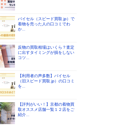
バイセル（スピード買取.jp）で
着物を売った人の口コミでわ
か...
反物の買取相場はいくら？査定
に出すタイミングが損をしない
コツ...
【利用者の声多数】バイセル
（旧スピード買取.jp）の口コミ
を...
【評判がいい！】京都の着物買
取オススメ店舗一覧１２店をご
紹介...