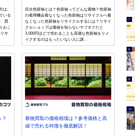
方は、
目次色留袖とは？色留袖ってどんな着物？色留袖
ている
の着用機会着なくなった色留袖はリサイクルへ着
が、買
なくなった色留袖をリサイクルするには？リサイ
りおこ
クルショップは価値を知らないヤフオクだと
のリサ
3,000円ほどで売れることも高価な色留袖をリメ
イクするのはもったいない人に譲…
う？
着物買取の価格相場は？参考価格と高
値で売れる特徴を徹底解説！