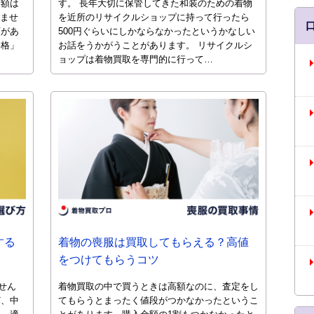
金額は
す。 長年大切に保管してきた和装のための着物
れませ
を近所のリサイクルショップに持って行ったら
類があ
500円ぐらいにしかならなかったというかなしい
「格」
お話をうかがうことがあります。 リサイクルシ
ョップは着物買取を専門的に行って…
する
着物の喪服は買取してもらえる？高値
をつけてもらうコツ
せん
着物買取の中で買うときは高額なのに、査定をし
ど、中
てもらうとまったく値段がつかなかったというこ