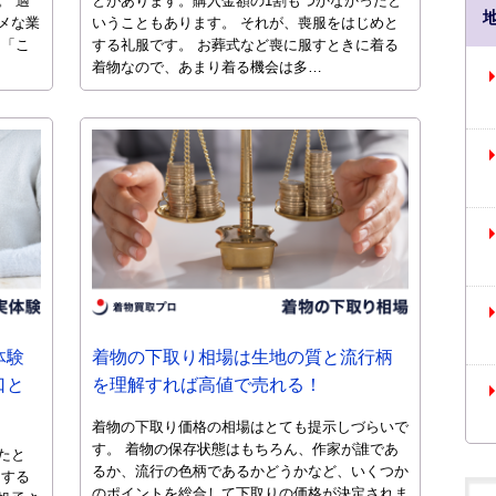
。 適
とがあります。購入金額の1割もつかなかったと
メな業
いうこともあります。 それが、喪服をはじめと
 「こ
する礼服です。 お葬式など喪に服すときに着る
着物なので、あまり着る機会は多…
体験
着物の下取り相場は生地の質と流行柄
口と
を理解すれば高値で売れる！
着物の下取り価格の相場はとても提示しづらいで
す。 着物の保存状態はもちろん、作家が誰であ
たと
るか、流行の色柄であるかどうかなど、いくつか
にする
のポイントを総合して下取りの価格が決定されま