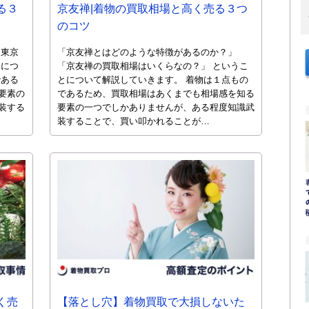
る３
京友禅|着物の買取相場と高く売る３つ
のコツ
 東京
「京友禅とはどのような特徴があるのか？」
とにつ
「京友禅の買取相場はいくらなの？」 というこ
である
とについて解説していきます。 着物は１点もの
要素の
であるため、買取相場はあくまでも相場感を知る
装する
要素の一つでしかありませんが、ある程度知識武
装することで、買い叩かれることが…
く売
【落とし穴】着物買取で大損しないた