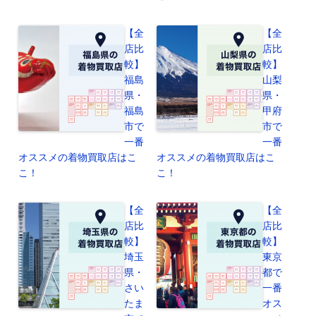
【全
【全
店比
店比
較】
較】
福島
山梨
県・
県・
福島
甲府
市で
市で
一番
一番
オススメの着物買取店はこ
オススメの着物買取店はこ
こ！
こ！
【全
【全
店比
店比
較】
較】
埼玉
東京
県・
都で
さい
一番
たま
オス