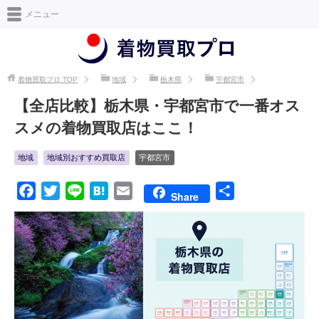
日本最大級の着物買取情報サイト [着物買取プロ]
メニュー
着物買取プロ
TOP
地域
栃木県
宇都宮市
【全店比較】栃木県・宇都宮市で一番オス
スメの着物買取店はここ！
地域
地域別おすすめ買取店
宇都宮市
F
T
L
H
E
共
Share
a
w
i
a
m
有
c
i
n
t
a
e
t
e
e
i
b
t
n
l
o
e
a
o
r