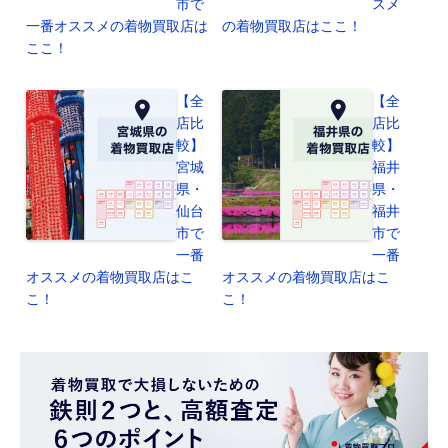
市で
スメ
一番オススメの着物買取店は
の着物買取店はここ！
ここ！
【全
【全
店比
店比
較】
較】
宮城
福井
県・
県・
仙台
福井
市で
市で
一番
一番
オススメの着物買取店はこ
オススメの着物買取店はこ
こ！
こ！