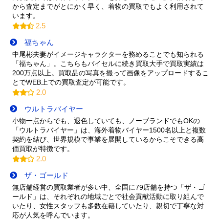
から査定までがとにかく早く、着物の買取でもよく利用されて
います。
2.5
福ちゃん
中尾彬夫妻がイメージキャラクターを務めることでも知られる
「福ちゃん」。こちらもバイセルに続き買取大手で買取実績は
200万点以上。買取品の写真を撮って画像をアップロードするこ
とでWEB上での買取査定が可能です。
2.0
ウルトラバイヤー
小物一点からでも、退色していても、ノーブランドでもOKの
「ウルトラバイヤー」は、海外着物バイヤー1500名以上と複数
契約を結び、世界規模で事業を展開しているからこそできる高
価買取が特徴です。
2.0
ザ・ゴールド
無店舗経営の買取業者が多い中、全国に79店舗を持つ「ザ・ゴ
ールド」は、それぞれの地域ごとで社会貢献活動に取り組んで
いたり、女性スタッフも多数在籍していたり、親切で丁寧な対
応が人気を呼んでいます。