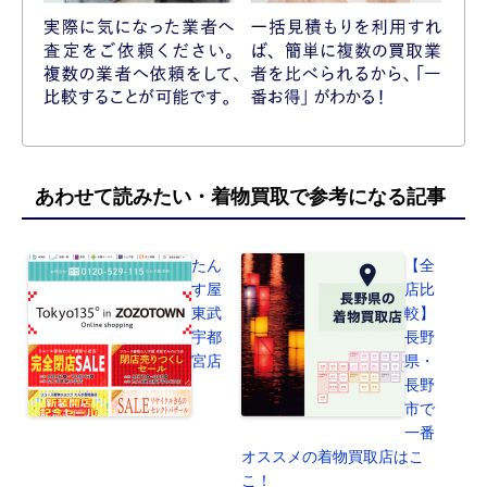
あわせて読みたい・着物買取で参考になる記事
たん
【全
す屋
店比
東武
較】
宇都
長野
宮店
県・
長野
市で
一番
オススメの着物買取店はこ
こ！