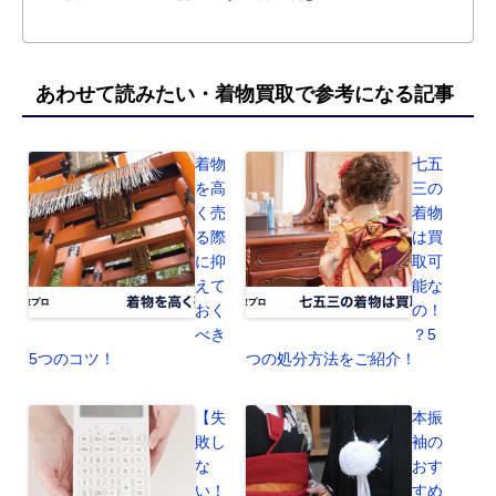
あわせて読みたい・着物買取で参考になる記事
着物
七五
を高
三の
く売
着物
る際
は買
に抑
取可
えて
能な
おく
の！
べき
？5
5つのコツ！
つの処分方法をご紹介！
【失
本振
敗し
袖の
な
おす
い！
すめ