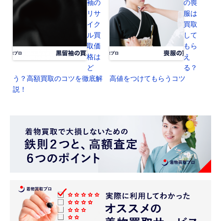
袖の
の喪
リサ
服は
イク
買取
ル買
して
取価
もら
格は
え
ど
る？
う？高額買取のコツを徹底解
高値をつけてもらうコツ
説！