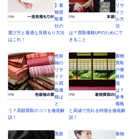
】着
リサ
物買
イク
取業
ル方
社の
法
選び方と最適な見積もり方法
は？買取価格UPのためにで
はこれ！
きること
色留
着物
袖の
買取
リサ
の価
イク
格相
ル買
場
取価
は？
格は
参考
ど
価格
う？高額買取のコツを徹底解
と高値で売れる特徴を徹底解
説！
説！
黒留
着物