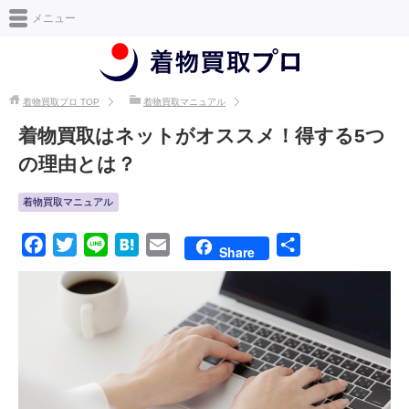
日本最大級の着物買取情報サイト [着物買取プロ]
メニュー
着物買取プロ
TOP
着物買取マニュアル
着物買取はネットがオススメ！得する5つ
の理由とは？
着物買取マニュアル
F
T
L
H
E
共
Share
a
w
i
a
m
有
c
i
n
t
a
e
t
e
e
i
b
t
n
l
o
e
a
o
r