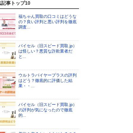
気記事トップ10
福ちゃん買取の口コミはどうな
の？良い評判と悪い評判を徹底
調査...
バイセル（旧スピード買取.jp）
は怪しい？悪質な詐欺業者だ
と...
ウルトラバイヤープラスの評判
はどう？徹底的に評価した結
果・・...
バイセル（旧スピード買取.jp）
の評判が気になったので徹底
的...