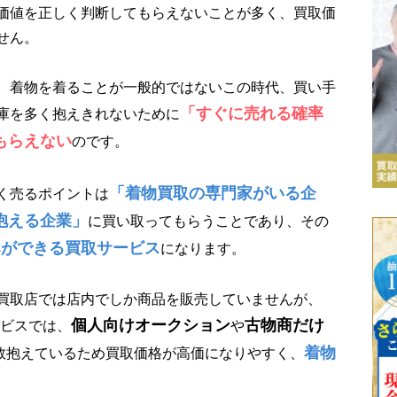
価値を正しく判断してもらえないことが多く、買取価
せん。
、着物を着ることが一般的ではないこの時代、買い手
「すぐに売れる確率
庫を多く抱えきれないために
もらえない
のです。
「着物買取の専門家がいる企
く売るポイントは
抱える企業」
に買い取ってもらうことであり、その
みができる買取サービス
になります。
買取店では店内でしか商品を販売していませんが、
個人向けオークション
古物商だけ
ービスでは、
や
着物
数抱えているため買取価格が高価になりやすく、