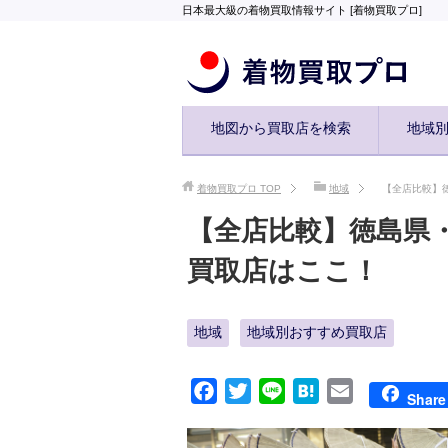
日本最大級の着物買取情報サイト [着物買取プロ]
地図から買取店を検索
地域
着物買取プロ
TOP
地域
【全店比較】
【全店比較】徳島県
買取店はここ！
地域
地域別おすすめ買取店
F
T
L
H
E
Share
a
w
i
a
m
c
i
n
t
a