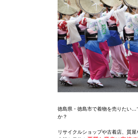
e
t
e
e
i
b
t
n
l
o
e
a
o
r
k
徳島県・徳島市で着物を売りたい…
か？
リサイクルショップや古着店、質屋