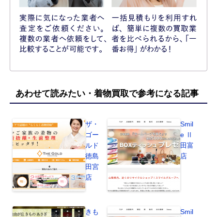
あわせて読みたい・着物買取で参考になる記事
ザ・
Smil
ゴー
e Ⅱ
ルド
田富
徳島
店
田宮
店
きも
Smil