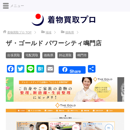
日本最大級の着物買取情報サイト [着物買取プロ]
メニュー
着物買取プロ
TOP
地域
徳島県
ザ・ゴールド パワーシティ鳴門店
出張買取
宅配買取
徳島県
持込買取
鳴門市
F
T
L
H
E
共
Share
a
w
i
a
m
有
c
i
n
t
a
e
t
e
e
i
b
t
n
l
o
e
a
o
r
k