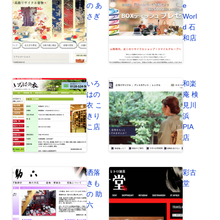
の あ
e
さぎ
Worl
d 石
和店
いろ
和楽
はの
庵 検
衣 こ
見川
きり
浜
こ店
PIA
店
洒落
彩古
きも
堂
の 助
六