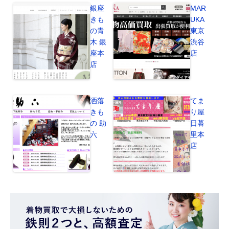
銀座
MAR
きも
UKA
の青
東京
木 銀
渋谷
座本
店
店
洒落
てま
きも
り屋
の 助
日暮
六
里本
店