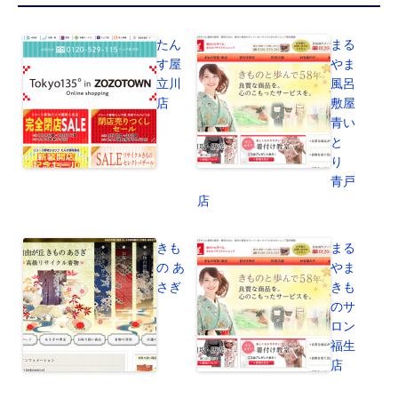
たん
まる
す屋
やま
立川
風呂
店
敷屋
青い
と
り
青戸
店
きも
まる
の あ
やま
さぎ
きも
のサ
ロン
福生
店