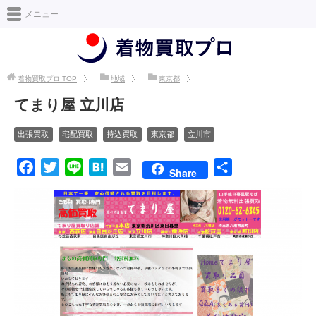
日本最大級の着物買取情報サイト [着物買取プロ]
メニュー
着物買取プロ
TOP
地域
東京都
てまり屋 立川店
出張買取
宅配買取
持込買取
東京都
立川市
F
T
L
H
E
共
Share
a
w
i
a
m
有
c
i
n
t
a
e
t
e
e
i
b
t
n
l
o
e
a
o
r
k