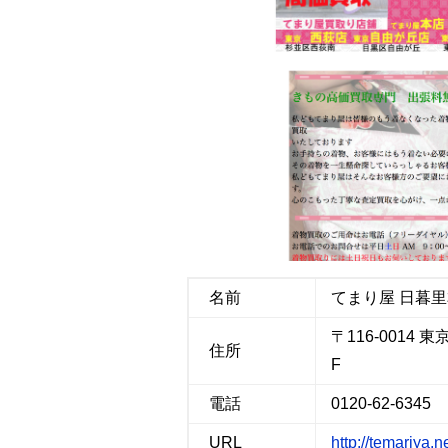
b
t
n
l
o
e
a
o
r
k
名前
てまり屋 日暮
〒116-0014
住所
F
電話
0120-62-6345
URL
http://temariya.n