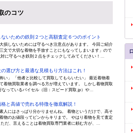
取のコツ
ないための鉄則２つと高額査定６つのポイント
大損しないためには守るべき注意点があります。 今回ご紹介
三文で大切な着物を手放すことにもなってしまいます」ので
絶対に守るべき鉄則２点をチェックしてみてください！…
の選び方と最適な見積もり方法はこれ！
怖い」 「他者と比較して買取してもらいたい」 最近着物着
て着物買取業者を調べる方が増えています。 しかし着物買取
なっているバイセル（旧：スピード買取.jp）や…
格と高値で売れる特徴を徹底解説！
素人にはさっぱり分かりませんね。 着物というだけで、高そ
着物のお値段ってピンからキリまで。 やはり着物を見て査定
 ただ、言えることは着物買取専門業者に頼む方が、…