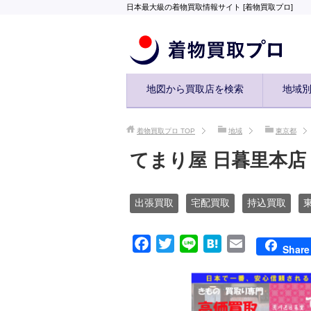
日本最大級の着物買取情報サイト [着物買取プロ]
地図から買取店を検索
地域
着物買取プロ
TOP
地域
東京都
てまり屋 日暮里本店
出張買取
宅配買取
持込買取
F
T
L
H
E
Share
a
w
i
a
m
c
i
n
t
a
e
t
e
e
i