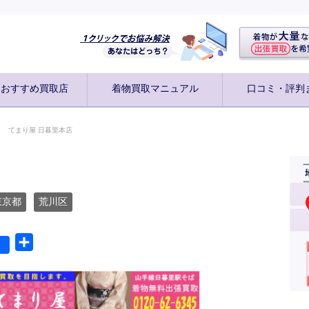
別おすすめ買取店
着物買取マニュアル
口コミ・評判
てまり屋 日暮里本店
東京都
荒川区
共
有