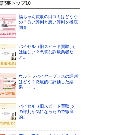
気記事トップ10
福ちゃん買取の口コミはどうな
の？良い評判と悪い評判を徹底
調査...
バイセル（旧スピード買取.jp）
は怪しい？悪質な詐欺業者だ
と...
ウルトラバイヤープラスの評判
はどう？徹底的に評価した結
果・・...
バイセル（旧スピード買取.jp）
の評判が気になったので徹底
的...