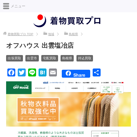
日本最大級の着物買取情報サイト [着物買取プロ]
メニュー
着物買取プロ
TOP
地域
島根県
オフハウス 出雲塩冶店
出張買取
出雲市
宅配買取
島根県
持込買取
F
T
L
H
E
共
Share
a
w
i
a
m
有
c
i
n
t
a
e
t
e
e
i
b
t
n
l
o
e
a
o
r
k