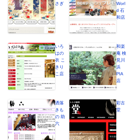
さぎ
Worl
d 石
和店
いろ
和楽
はの
庵 検
衣 こ
見川
きり
浜
こ店
PIA
店
洒落
彩古
きも
堂
の 助
六