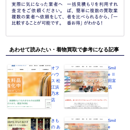
あわせて読みたい・着物買取で参考になる記事
オフ
Smil
ハウ
e Ⅱ
ス 松
田富
江浜
店
乃木
店
きも
Smil
の あ
e