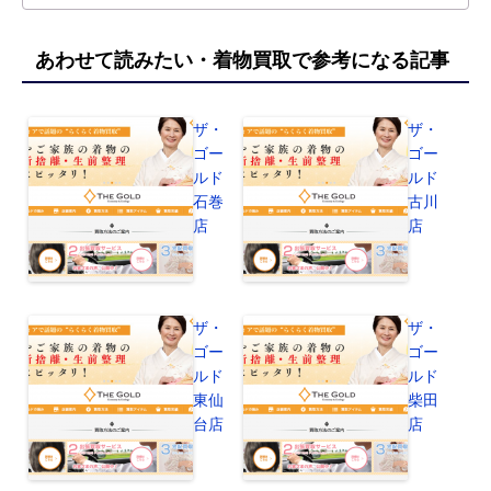
あわせて読みたい・着物買取で参考になる記事
ザ・
ザ・
ゴー
ゴー
ルド
ルド
石巻
古川
店
店
ザ・
ザ・
ゴー
ゴー
ルド
ルド
東仙
柴田
台店
店