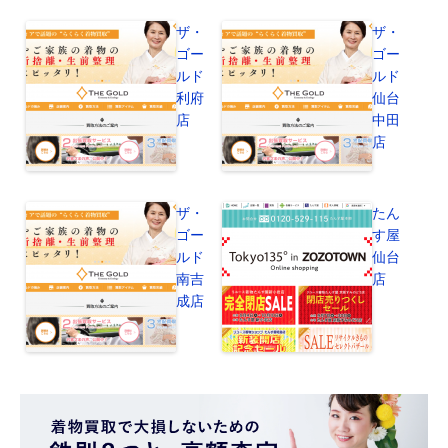
ザ・
ザ・
ゴー
ゴー
ルド
ルド
利府
仙台
店
中田
店
ザ・
たん
ゴー
す屋
ルド
仙台
南吉
店
成店