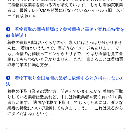
て着物買取業者を調べる方が増えています。 しかし着物買取業
者は、最近テレビCMを頻繁に行なっているバイセル（旧：スピ
ード買取.jp）や…
着物買取の価格相場は？参考価格と高値で売れる特徴を
徹底解説！
着物の買取相場はいくらなのか、素人にはさっぱり分かりませ
んね。 着物というだけで、高そうなイメージもあります。で
も、着物のお値段ってピンからキリまで。 やはり着物を見て査
定してもらわないと分かりません。 ただ、言えることは着物買
取専門業者に頼む方が、…
着物下取り全国展開の業者に依頼するとき損をしない方
法
着物の下取り業者の選び方、間違えていませんか？ 着物を下取
りしている業者は数あれど、中には詐欺業者や安く買い叩く業
者もいます。 適切な価格で下取りしてもらうためには、ダメな
業者の特徴について理解しておきましょう。 「これは見るから
にダメだよね」という…