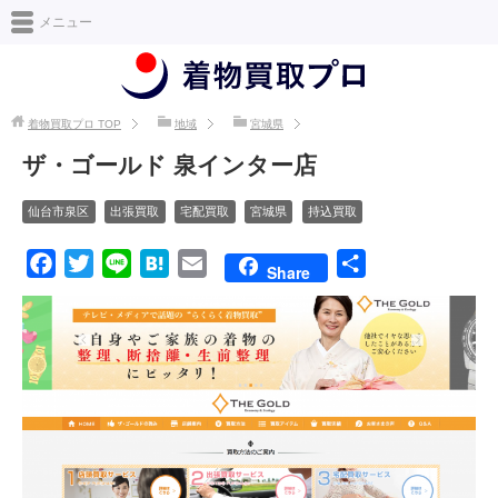
日本最大級の着物買取情報サイト [着物買取プロ]
メニュー
着物買取プロ
TOP
地域
宮城県
ザ・ゴールド 泉インター店
仙台市泉区
出張買取
宅配買取
宮城県
持込買取
F
T
L
H
E
共
Share
a
w
i
a
m
有
c
i
n
t
a
e
t
e
e
i
b
t
n
l
o
e
a
o
r
k