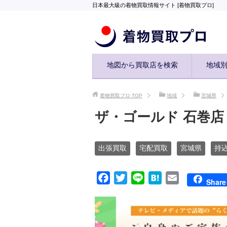
日本最大級の着物買取情報サイト [着物買取プロ]
地図から買取店を検索
地域
着物買取プロ
TOP
地域
宮城県
ザ・ゴールド 石巻店
出張買取
宅配買取
宮城県
持
F
T
L
H
E
Share
a
w
i
a
m
c
i
n
t
a
e
t
e
e
i