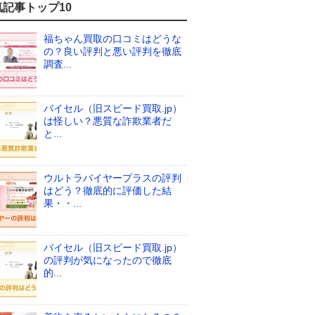
気記事トップ10
福ちゃん買取の口コミはどうな
の？良い評判と悪い評判を徹底
調査...
バイセル（旧スピード買取.jp）
は怪しい？悪質な詐欺業者だ
と...
ウルトラバイヤープラスの評判
はどう？徹底的に評価した結
果・・...
バイセル（旧スピード買取.jp）
の評判が気になったので徹底
的...