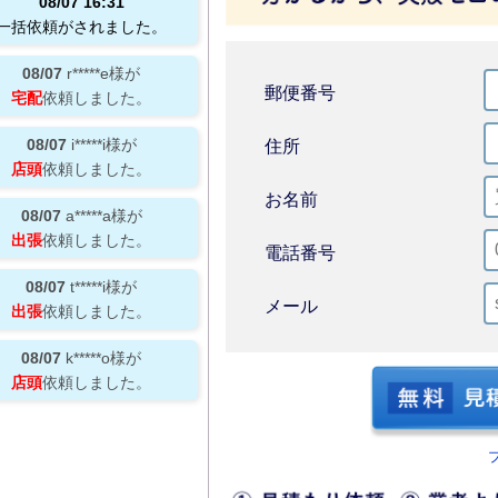
08/07
16:31
一括依頼がされました。
08/07
r*****e
様が
郵便番号
宅配
依頼しました。
08/07
i*****i
様が
住所
店頭
依頼しました。
お名前
08/07
a*****a
様が
出張
依頼しました。
電話番号
08/07
t*****i
様が
メール
出張
依頼しました。
08/07
k*****o
様が
店頭
依頼しました。