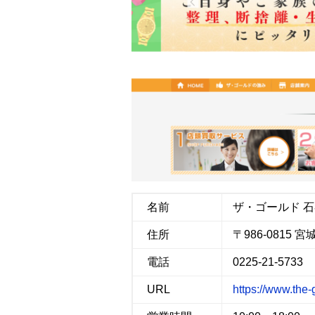
b
t
n
l
o
e
a
o
r
k
名前
ザ・ゴールド 
住所
〒986-0815 
電話
0225-21-5733
URL
https://www.the-