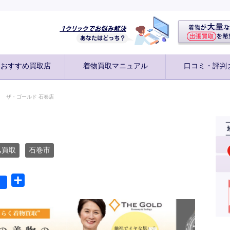
別おすすめ買取店
着物買取マニュアル
口コミ・評判
ザ・ゴールド 石巻店
込買取
石巻市
共
有