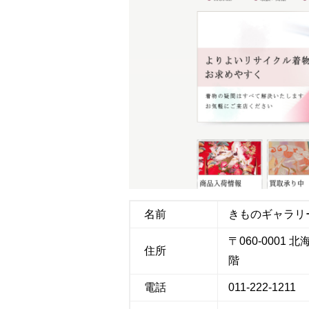
b
t
n
l
o
e
a
o
r
k
名前
きものギャラリ
〒060-000
住所
階
電話
011-222-1211