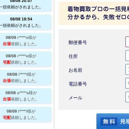
08/08
20:07
一括依頼がされました。
08/08
18:54
一括依頼がされました。
08/09
r*****e
様が
郵便番号
出張
依頼しました。
08/08
r*****e
様が
住所
宅配
依頼しました。
お名前
08/08
i*****i
様が
出張
依頼しました。
電話番号
08/08
a*****a
様が
メール
出張
依頼しました。
08/08
t*****i
様が
宅配
依頼しました。