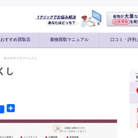
別おすすめ買取店
着物買取マニュアル
口コミ・評判
きものギャラリーふくし
くし
共
有