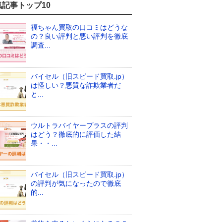
気記事トップ10
福ちゃん買取の口コミはどうな
の？良い評判と悪い評判を徹底
調査...
バイセル（旧スピード買取.jp）
は怪しい？悪質な詐欺業者だ
と...
ウルトラバイヤープラスの評判
はどう？徹底的に評価した結
果・・...
バイセル（旧スピード買取.jp）
の評判が気になったので徹底
的...