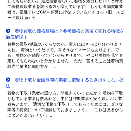
してもらいたい」 最近着物着ないし着物を処分したい！と考え
て着物買取業者を調べる方が増えています。 しかし着物買取業
者は、最近テレビCMを頻繁に行なっているバイセル（旧：スピ
ード買取.jp）や…
着物買取の価格相場は？参考価格と高値で売れる特徴を
徹底解説！
着物の買取相場はいくらなのか、素人にはさっぱり分かりませ
んね。 着物というだけで、高そうなイメージもあります。で
も、着物のお値段ってピンからキリまで。 やはり着物を見て査
定してもらわないと分かりません。 ただ、言えることは着物買
取専門業者に頼む方が、…
着物下取り全国展開の業者に依頼するとき損をしない方
法
着物の下取り業者の選び方、間違えていませんか？ 着物を下取
りしている業者は数あれど、中には詐欺業者や安く買い叩く業
者もいます。 適切な価格で下取りしてもらうためには、ダメな
業者の特徴について理解しておきましょう。 「これは見るから
にダメだよね」という…