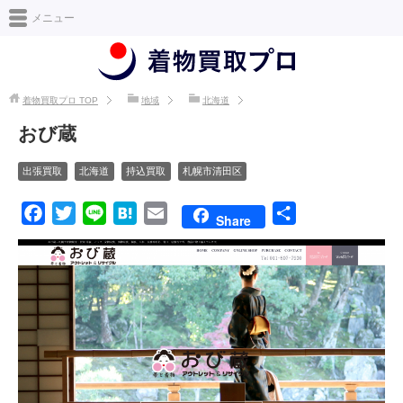
日本最大級の着物買取情報サイト [着物買取プロ]
メニュー
着物買取プロ
TOP
地域
北海道
おび蔵
出張買取
北海道
持込買取
札幌市清田区
F
T
L
H
E
共
Share
a
w
i
a
m
有
c
i
n
t
a
e
t
e
e
i
b
t
n
l
o
e
a
o
r
k