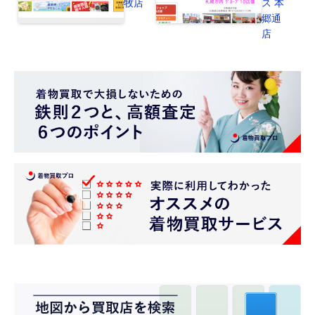
牧店
ス 本
郷通
店