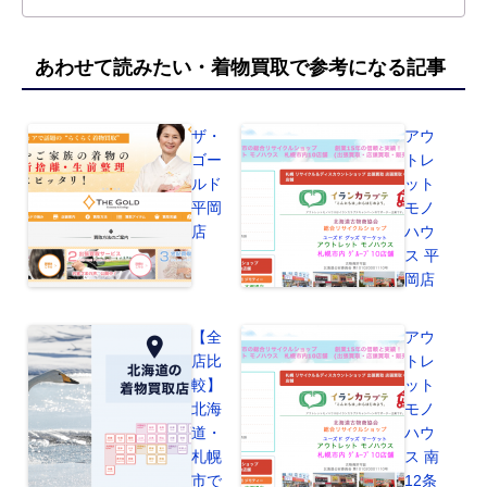
あわせて読みたい・着物買取で参考になる記事
ザ・
アウ
ゴー
トレ
ルド
ット
平岡
モノ
店
ハウ
ス 平
岡店
【全
アウ
店比
トレ
較】
ット
北海
モノ
道・
ハウ
札幌
ス 南
市で
12条