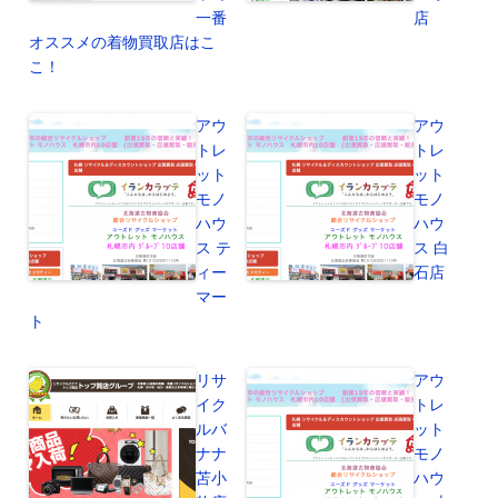
一番
店
オススメの着物買取店はこ
こ！
アウ
アウ
トレ
トレ
ット
ット
モノ
モノ
ハウ
ハウ
ス テ
ス 白
ィー
石店
マー
ト
リサ
アウ
イク
トレ
ルバ
ット
ナナ
モノ
苫小
ハウ