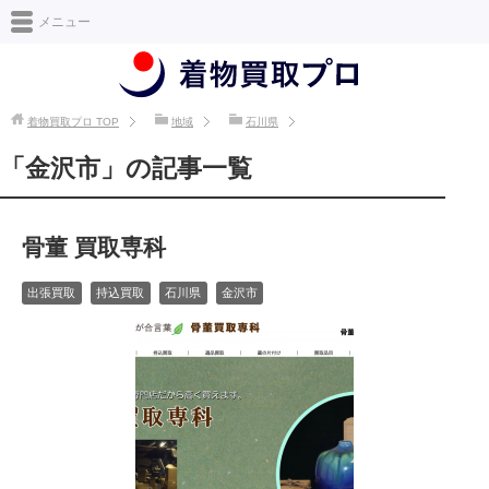
日本最大級の着物買取情報サイト [着物買取プロ]
メニュー
着物買取プロ
TOP
地域
石川県
「金沢市」の記事一覧
骨董 買取専科
出張買取
持込買取
石川県
金沢市