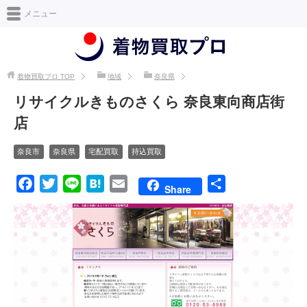
日本最大級の着物買取情報サイト [着物買取プロ]
メニュー
着物買取プロ
TOP
地域
奈良県
リサイクルきものさくら 奈良東向商店街
店
奈良市
奈良県
宅配買取
持込買取
F
T
L
H
E
共
Share
a
w
i
a
m
有
c
i
n
t
a
e
t
e
e
i
b
t
n
l
o
e
a
o
r