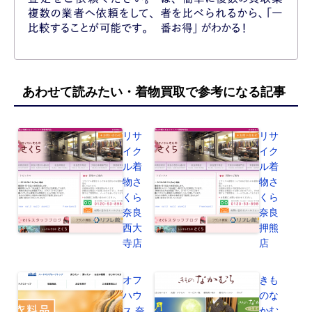
あわせて読みたい・着物買取で参考になる記事
リサ
リサ
イク
イク
ル着
ル着
物さ
物さ
くら
くら
奈良
奈良
西大
押熊
寺店
店
オフ
きも
ハウ
のな
ス 奈
かむ