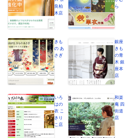
良柏
ら
木店
きも
銀座
の あ
きも
さぎ
の青
木 銀
座本
店
いろ
和楽
はの
庵 四
衣 こ
街道
きり
店
こ店