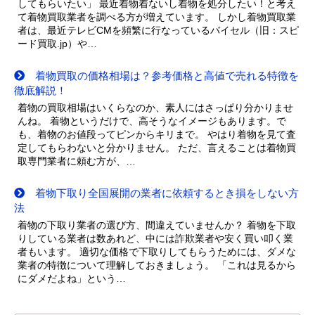
してもらいたい」 最近着物着ないし着物を処分したい！と考え
て着物買取業者を調べる方が増えています。 しかし着物買取業
者は、最近テレビCMを頻繁に行なっているバイセル（旧：スピ
ード買取.jp）や…
着物買取の価格相場は？参考価格と高値で売れる特徴を
徹底解説！
着物の買取相場はいくらなのか、素人にはさっぱり分かりませ
んね。 着物というだけで、高そうなイメージもあります。で
も、着物のお値段ってピンからキリまで。 やはり着物を見て査
定してもらわないと分かりません。 ただ、言えることは着物買
取専門業者に頼む方が、…
着物下取り全国展開の業者に依頼するとき損をしない方
法
着物の下取り業者の選び方、間違えていませんか？ 着物を下取
りしている業者は数あれど、中には詐欺業者や安く買い叩く業
者もいます。 適切な価格で下取りしてもらうためには、ダメな
業者の特徴について理解しておきましょう。 「これは見るから
にダメだよね」という…