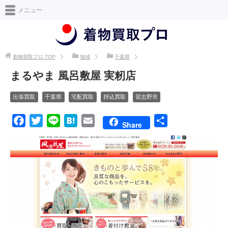
日本最大級の着物買取情報サイト [着物買取プロ]
メニュー
着物買取プロ
TOP
地域
千葉県
まるやま 風呂敷屋 実籾店
出張買取
千葉県
宅配買取
持込買取
習志野市
F
T
L
H
E
共
Share
a
w
i
a
m
有
c
i
n
t
a
e
t
e
e
i
b
t
n
l
o
e
a
o
r
k