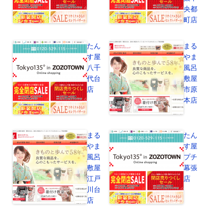
央都
町店
たん
まる
す屋
やま
八千
風呂
代台
敷屋
店
市原
本店
まる
たん
やま
す屋
風呂
プチ
敷屋
幕張
江戸
店
川台
店