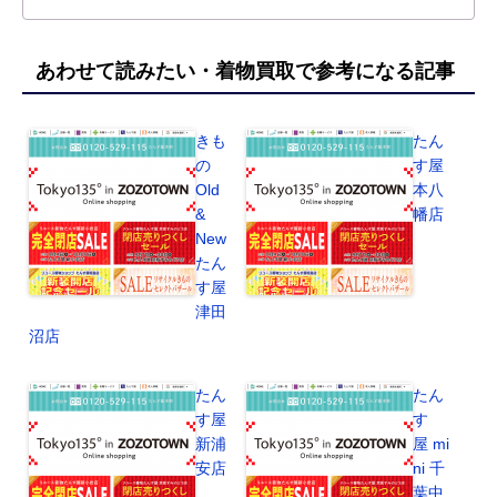
あわせて読みたい・着物買取で参考になる記事
きも
たん
の
す屋
Old
本八
&
幡店
New
たん
す屋
津田
沼店
たん
たん
す屋
す
新浦
屋 mi
安店
ni 千
葉中