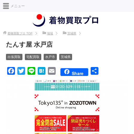
日本最大級の着物買取情報サイト [着物買取プロ]
メニュー
着物買取プロ
TOP
地域
茨城県
たんす屋 水戸店
出張買取
宅配買取
水戸市
茨城県
F
T
L
H
E
共
Share
a
w
i
a
m
有
c
i
n
t
a
e
t
e
e
i
b
t
n
l
o
e
a
o
r
k