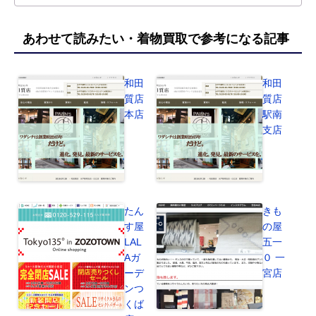
あわせて読みたい・着物買取で参考になる記事
和田
和田
質店
質店
本店
駅南
支店
たん
きも
す屋
の屋
LAL
五一
Aガ
０ 一
ーデ
宮店
ンつ
くば