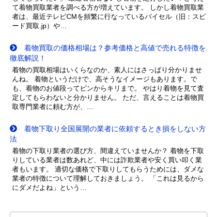
て着物買取業者を調べる方が増えています。 しかし着物買取業
者は、最近テレビCMを頻繁に行なっているバイセル（旧：スピ
ード買取.jp）や…
着物買取の価格相場は？参考価格と高値で売れる特徴を
徹底解説！
着物の買取相場はいくらなのか、素人にはさっぱり分かりませ
んね。 着物というだけで、高そうなイメージもあります。で
も、着物のお値段ってピンからキリまで。 やはり着物を見て査
定してもらわないと分かりません。 ただ、言えることは着物買
取専門業者に頼む方が、…
着物下取り全国展開の業者に依頼するとき損をしない方
法
着物の下取り業者の選び方、間違えていませんか？ 着物を下取
りしている業者は数あれど、中には詐欺業者や安く買い叩く業
者もいます。 適切な価格で下取りしてもらうためには、ダメな
業者の特徴について理解しておきましょう。 「これは見るから
にダメだよね」という…