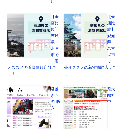
店
【全
【全
店比
店比
較】
較】
茨城
愛知
県・
県・
水戸
名古
市で
屋市
一番
で一
オススメの着物買取店はこ
番オススメの着物買取店はこ
こ！
こ！
洒落
秀太
きも
郎社
の 助
中
六