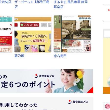
松若林店
ザ・ゴールド 136号三島
まるやま 風呂敷屋 静岡
店
駅南店
菊乃屋
忠右衛門