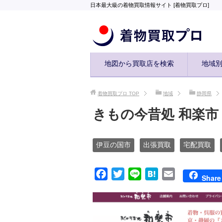
日本最大級の着物買取情報サイト [着物買取プロ]
地図から買取店を検索
地域
着物買取プロ
TOP
地域
静岡県
きもの今昔処 和楽市
伊豆の国市
出張買取
宅配買取
F
T
L
H
E
Share
a
w
i
a
m
c
i
n
t
a
e
t
e
e
i