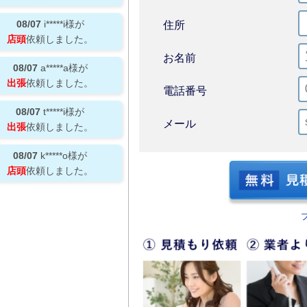
08/07
i*****i
様が
住所
店頭
依頼しました。
お名前
08/07
a*****a
様が
出張
依頼しました。
電話番号
08/07
t*****i
様が
メール
出張
依頼しました。
08/07
k*****o
様が
店頭
依頼しました。