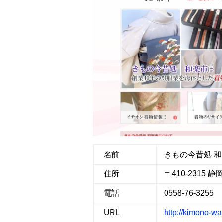
b
t
n
l
o
e
a
o
r
k
名前
きもの今昔処 和
住所
〒410-2315 
電話
0558-76-3255
URL
http://kimono-wa