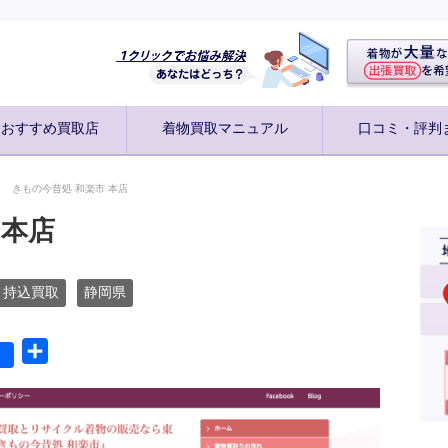
別おすすめ買取店
着物買取マニュアル
口コミ・評判
きもの今昔処 和楽市 本店
 本店
持込買取
静岡県
共
有