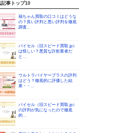
気記事トップ10
福ちゃん買取の口コミはどうな
の？良い評判と悪い評判を徹底
調査...
バイセル（旧スピード買取.jp）
は怪しい？悪質な詐欺業者だ
と...
ウルトラバイヤープラスの評判
はどう？徹底的に評価した結
果・・...
バイセル（旧スピード買取.jp）
の評判が気になったので徹底
的...