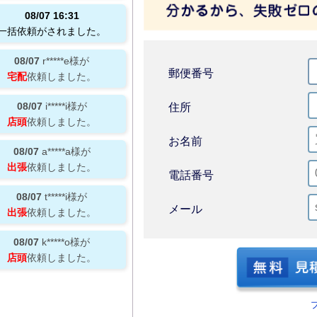
08/07
16:31
一括依頼がされました。
08/07
r*****e
様が
郵便番号
宅配
依頼しました。
08/07
i*****i
様が
住所
店頭
依頼しました。
お名前
08/07
a*****a
様が
出張
依頼しました。
電話番号
08/07
t*****i
様が
メール
出張
依頼しました。
08/07
k*****o
様が
店頭
依頼しました。