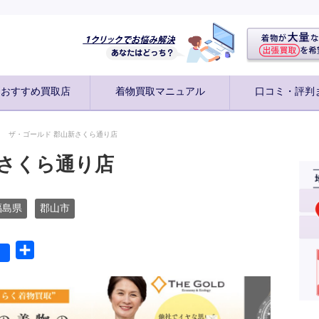
別おすすめ買取店
着物買取マニュアル
口コミ・評判
ザ・ゴールド 郡山新さくら通り店
新さくら通り店
福島県
郡山市
共
有