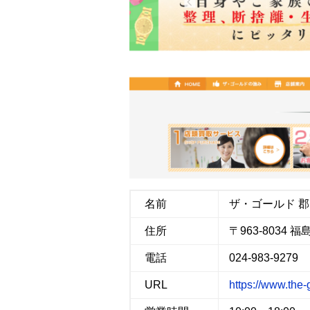
b
t
n
l
o
e
a
o
r
k
名前
ザ・ゴールド 
住所
〒963-8034 
電話
024-983-9279
URL
https://www.the-