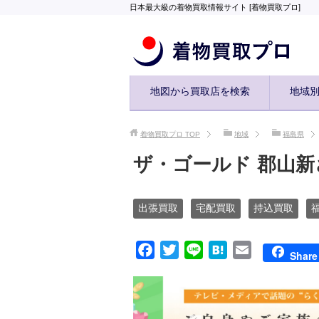
日本最大級の着物買取情報サイト [着物買取プロ]
地図から買取店を検索
地域
着物買取プロ
TOP
地域
福島県
ザ・ゴールド 郡山
出張買取
宅配買取
持込買取
F
T
L
H
E
Share
a
w
i
a
m
c
i
n
t
a
e
t
e
e
i