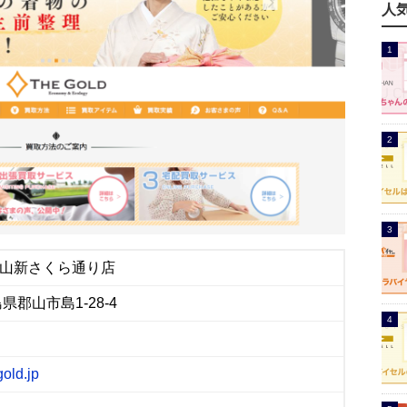
人
郡山新さくら通り店
福島県郡山市島1-28-4
gold.jp