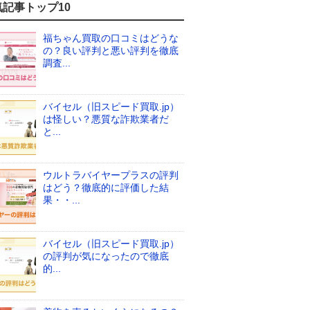
気記事トップ10
福ちゃん買取の口コミはどうな
の？良い評判と悪い評判を徹底
調査...
バイセル（旧スピード買取.jp）
は怪しい？悪質な詐欺業者だ
と...
ウルトラバイヤープラスの評判
はどう？徹底的に評価した結
果・・...
バイセル（旧スピード買取.jp）
の評判が気になったので徹底
的...